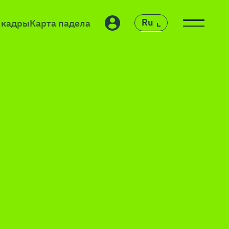
Ru
 кадры
Карта падела
En