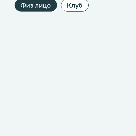
Физ лицо
Клуб