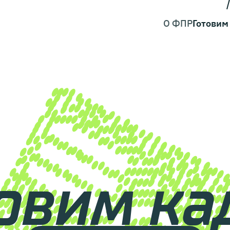
О ФПР
Готовим
овим к