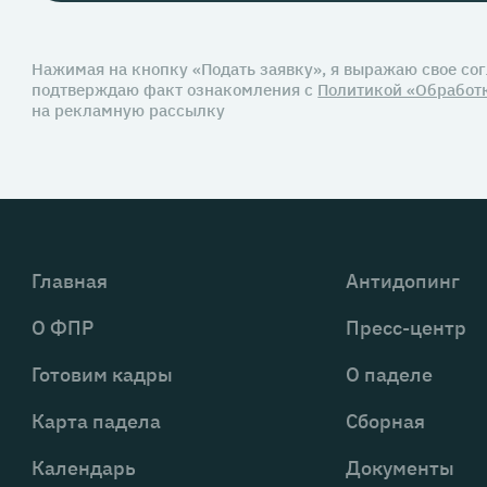
Нажимая на кнопку «Подать заявку», я выражаю свое со
подтверждаю факт ознакомления с
Политикой «Обработ
на рекламную рассылку
Главная
Антидопинг
О ФПР
Пресс-центр
Готовим кадры
О паделе
Карта падела
Сборная
Календарь
Документы