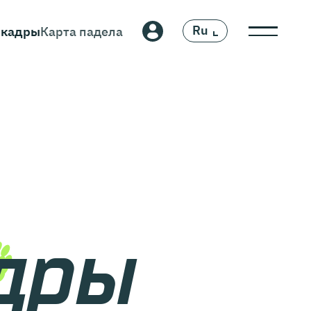
Ru
 кадры
Карта падела
En
адры