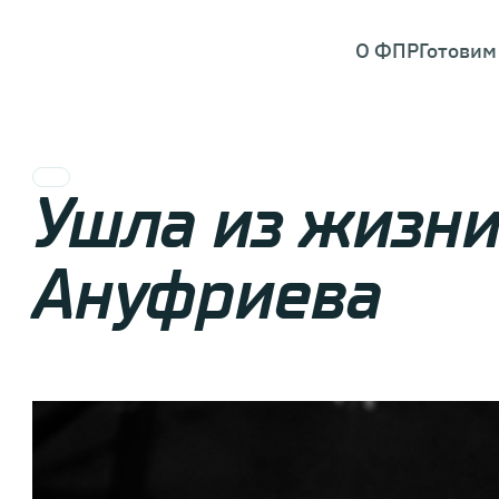
О ФПР
Готовим
Ушла из жизни
Ануфриева