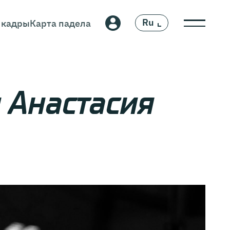
Ru
 кадры
Карта падела
En
 Анастасия