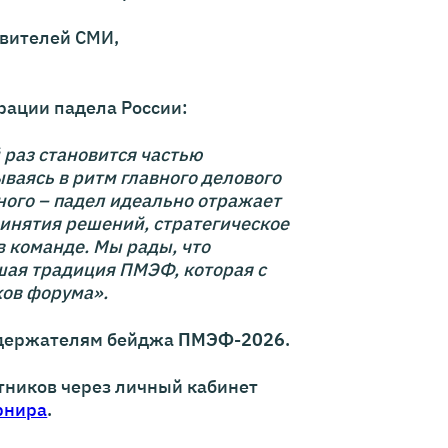
авителей СМИ,
.
ации падела России:
 раз становится частью
аясь в ритм главного делового
ного – падел идеально отражает
ринятия решений, стратегическое
в команде. Мы рады, что
шая традиция ПМЭФ, которая с
ков форума».
 держателям бейджа
ПМЭФ-2026
.
стников через личный кабинет
рнира
.