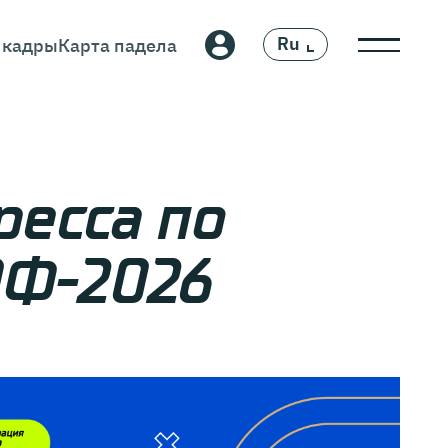
Ru
 кадры
Карта падела
En
ресса по
ЭФ-2026