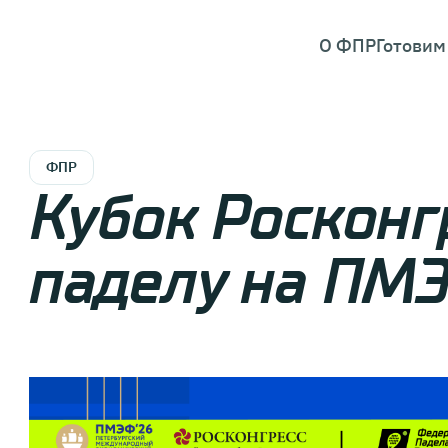
О ФПР
Готовим
ФПР
Кубок Росконг
паделу на ПМ