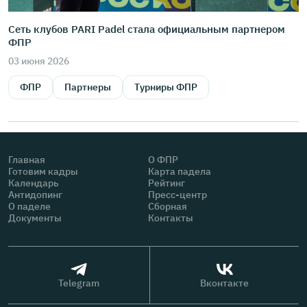
Сеть клубов PARI Padel стала официальным партнером
ФПР
03 июня 2026
ФПР
Партнеры
Турниры ФПР
Главная
О ФПР
Готовим кадры
Карта падела
Календарь
Рейтинг
Антидопинг
Пресс-центр
О паделе
Сборная
Документы
Контакты
Telegram
Вконтакте