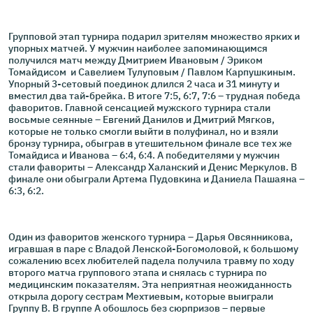
Групповой этап турнира подарил зрителям множество ярких и
упорных матчей. У мужчин наиболее запоминающимся
получился матч между Дмитрием Ивановым / Эриком
Томайдисом и Савелием Тулуповым / Павлом Карпушкиным.
Упорный 3-сетовый поединок длился 2 часа и 31 минуту и
вместил два тай-брейка. В итоге 7:5, 6:7, 7:6 – трудная победа
фаворитов. Главной сенсацией мужского турнира стали
восьмые сеянные – Евгений Данилов и Дмитрий Мягков,
которые не только смогли выйти в полуфинал, но и взяли
бронзу турнира, обыграв в утешительном финале все тех же
Томайдиса и Иванова – 6:4, 6:4. А победителями у мужчин
стали фавориты – Александр Халанский и Денис Меркулов. В
финале они обыграли Артема Пудовкина и Даниела Пашаяна –
6:3, 6:2.
Один из фаворитов женского турнира – Дарья Овсянникова,
игравшая в паре с Владой Ленской-Богомоловой, к большому
сожалению всех любителей падела получила травму по ходу
второго матча группового этапа и снялась с турнира по
медицинским показателям. Эта неприятная неожиданность
открыла дорогу сестрам Мехтиевым, которые выиграли
Группу В. В группе А обошлось без сюрпризов – первые