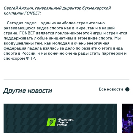
Сергей Анохин, генеральный директор букмекерской
компании FONBET:
– Сегодня падел – один из наиболее стремительно
развивающихся видов спорта как в мире, так и в нашей
стране. FONBET является поклонником этой игры и стремится
поддерживать любые инициативы в этом виде спорта. Мы
воодушевлены тем, как молодая и очень энергичная
федерация падела взялась за дело по развитию этого вида
спорта в России, и мы конечно очень рады стать партнером и
спонсором ФПР.
Другие новости
Все новости