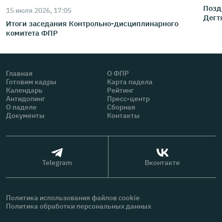
Позд
15 июля 2026, 17:05
Дегт
Итоги заседания Контрольно-дисциплинарного
комитета ФПР
Главная
О ФПР
Готовим кадры
Карта падела
Календарь
Рейтинг
Антидопинг
Пресс-центр
О паделе
Сборная
Документы
Контакты
Telegram
Вконтакте
Политика использования файлов cookie
Политика обработки персональных данных