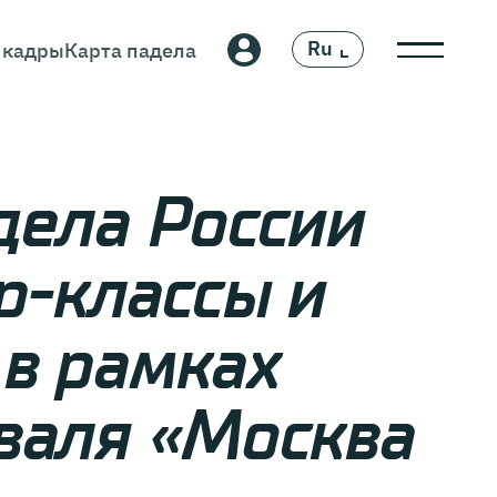
Ru
 кадры
Карта падела
En
дела России
р-классы и
в рамках
валя «Москва