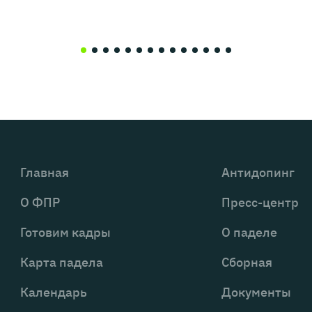
Главная
Антидопинг
О ФПР
Пресс-центр
Готовим кадры
О паделе
Карта падела
Сборная
Календарь
Документы