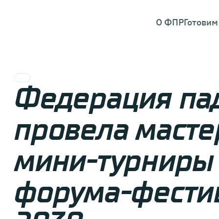
О ФПР
Готовим
Федерация па
провела масте
мини-турниры 
форума-фести